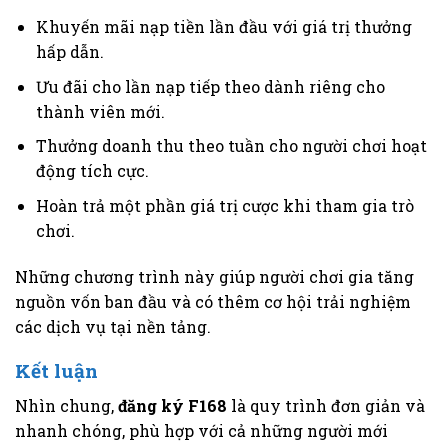
Khuyến mãi nạp tiền lần đầu với giá trị thưởng
hấp dẫn.
Ưu đãi cho lần nạp tiếp theo dành riêng cho
thành viên mới.
Thưởng doanh thu theo tuần cho người chơi hoạt
động tích cực.
Hoàn trả một phần giá trị cược khi tham gia trò
chơi.
Những chương trình này giúp người chơi gia tăng
nguồn vốn ban đầu và có thêm cơ hội trải nghiệm
các dịch vụ tại nền tảng.
Kết luận
Nhìn chung,
đăng ký F168
là quy trình đơn giản và
nhanh chóng, phù hợp với cả những người mới