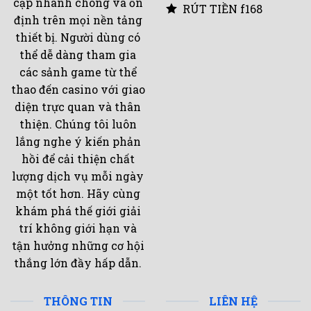
cập nhanh chóng và ổn
RÚT TIỀN f168
định trên mọi nền tảng
thiết bị. Người dùng có
thể dễ dàng tham gia
các sảnh game từ thể
thao đến casino với giao
diện trực quan và thân
thiện. Chúng tôi luôn
lắng nghe ý kiến phản
hồi để cải thiện chất
lượng dịch vụ mỗi ngày
một tốt hơn. Hãy cùng
khám phá thế giới giải
trí không giới hạn và
tận hưởng những cơ hội
thắng lớn đầy hấp dẫn.
THÔNG TIN
LIÊN HỆ