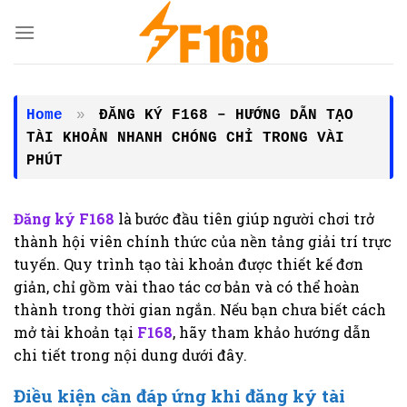
Skip
to
content
Home
»
ĐĂNG KÝ F168 – HƯỚNG DẪN TẠO
TÀI KHOẢN NHANH CHÓNG CHỈ TRONG VÀI
PHÚT
Đăng ký F168
là bước đầu tiên giúp người chơi trở
thành hội viên chính thức của nền tảng giải trí trực
tuyến. Quy trình tạo tài khoản được thiết kế đơn
giản, chỉ gồm vài thao tác cơ bản và có thể hoàn
thành trong thời gian ngắn. Nếu bạn chưa biết cách
mở tài khoản tại
F168
, hãy tham khảo hướng dẫn
chi tiết trong nội dung dưới đây.
Điều kiện cần đáp ứng khi đăng ký tài