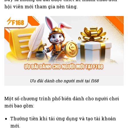
hội viên mới tham gia nền tảng.
Ưu đãi dành cho người mới tại f168
Một số chương trình phổ biến dành cho người chơi
mới bao gồm:
Thưởng tiền khi tải ứng dụng và tạo tài khoản
mới.